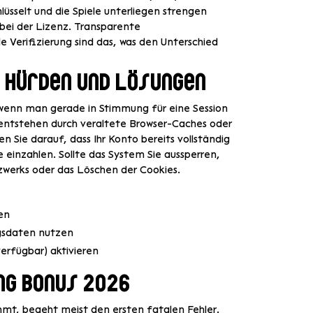
lüsselt und die Spiele unterliegen strengen
 bei der Lizenz. Transparente
 Verifizierung sind das, was den Unterschied
: Hürden und Lösungen
r, wenn man gerade in Stimmung für eine Session
 entstehen durch veraltete Browser-Caches oder
n Sie darauf, dass Ihr Konto bereits vollständig
ge einzahlen. Sollte das System Sie aussperren,
tzwerks oder das Löschen der Cookies.
len
gsdaten nutzen
verfügbar) aktivieren
ng Bonus 2026
t, begeht meist den ersten fatalen Fehler.