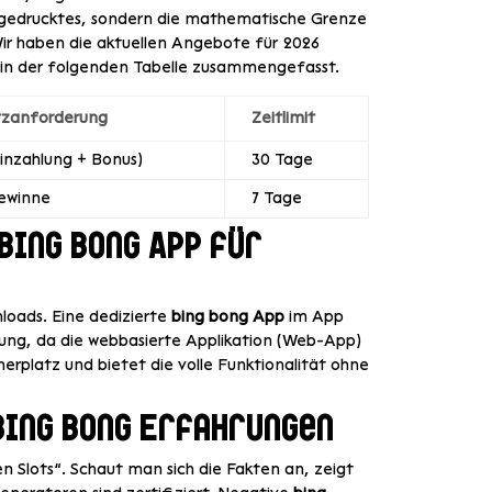
ngedrucktes, sondern die mathematische Grenze
Wir haben die aktuellen Angebote für 2026
n in der folgenden Tabelle zusammengefasst.
zanforderung
Zeitlimit
inzahlung + Bonus)
30 Tage
ewinne
7 Tage
 bing bong App für
loads. Eine dedizierte
bing bong App
im App
dung, da die webbasierte Applikation (Web-App)
herplatz und bietet die volle Funktionalität ohne
bing bong Erfahrungen
en Slots“. Schaut man sich die Fakten an, zeigt