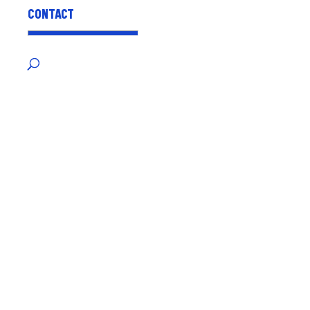
CONTACT