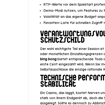
RTP-Werte vor dem Spielstart prüfe
Demo-Modi nutzen, um Features zu 
Volatilität an das eigene Budget anp
Favoriten-Liste für schnellen Zugriff
Verantwortungsvoll
Schutzschild
Der wohl wichtigste Teil einer Session i
oder monatlichen Einzahlungsgrenzen de
bing bong
bietet entsprechende Tools im
erste Cent eingezahlt wird. Wenn Sie me
Selbstausschlüsse die einzige rationale
Technische Perform
Stabilität
Ein Casino, das laggt, kostet Nerven 
stark von Ihrem Endgerät ab, doch die 
ausgelegt. Sollte es dennoch zu Abbrü