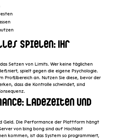
n
testen
assen
 nutzen
es Spielen: Ihr
st das Setzen von Limits. Wer keine täglichen
finiert, spielt gegen die eigene Psychologie.
 Profilbereich an. Nutzen Sie diese, bevor der
rken, dass die Kontrolle schwindet, sind
 Konsequenz.
ance: Ladezeiten und
und Geld. Die Performance der Plattform hängt
Server von bing bong sind auf Hochlast
chen kommen, ist das System so programmiert,