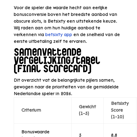
Voor de speler die waarde hecht aan eerlijke
bonusconversie boven het breedste aanbod van
obscure slots, is Betsixty een uitstekende keuze.
Wij raden aan om hun huidige aanbod te
verkennen via
betsixty app
en de snelheid van de
eerste uitbetaling zelf te ervaren.
Samenvattende
Vergelijkingstabel
(Final Scorecard)
Dit overzicht vat de belangrijkste pijlers samen,
gewogen naar de prioriteiten van de gemiddelde
Nederlandse speler in 2026.
Betsixty
Gewicht
Criterium
Score
(1-5)
(1-10)
Bonuswaarde
5
8.8