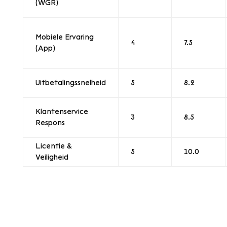
(WGR)
Mobiele Ervaring
4
7.5
(App)
Uitbetalingssnelheid
5
8.2
Klantenservice
3
8.5
Respons
Licentie &
5
10.0
Veiligheid