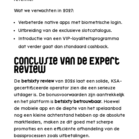
Wat we verwachten in 2027:
Verbeterde native apps met biometrische login.
Uitbreiding van de exclusieve slotcatalogus.
Introductie van een VIP-loyaliteitsprogramma
dat verder gaat dan standaard cashback.
Conclusie van de Expert
Review
De
betsixty review
van 2026 laat een solide, KSA-
gecertificeerde operator zien die een serieuze
uitdager is. De bonusvoorwaarden zijn aantrekkelijk
en het platform is
betsixty betrouwbaar
. Hoewel
de mobiele app en de diepte van het spelaanbod
nog een kleine achterstand hebben op de absolute
marktleiders, maken ze dit goed met scherpe
promoties en een efficiënte afhandeling van de
basisprocessen zoals uitbetalingen.