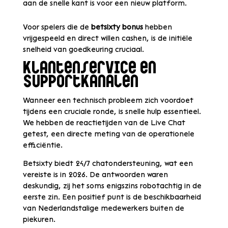
aan de snelle kant is voor een nieuw platform.
Voor spelers die de
betsixty bonus
hebben
vrijgespeeld en direct willen cashen, is de initiële
snelheid van goedkeuring cruciaal.
Klantenservice en
Supportkanalen
Wanneer een technisch probleem zich voordoet
tijdens een cruciale ronde, is snelle hulp essentieel.
We hebben de reactietijden van de Live Chat
getest, een directe meting van de operationele
efficiëntie.
Betsixty biedt 24/7 chatondersteuning, wat een
vereiste is in 2026. De antwoorden waren
deskundig, zij het soms enigszins robotachtig in de
eerste zin. Een positief punt is de beschikbaarheid
van Nederlandstalige medewerkers buiten de
piekuren.