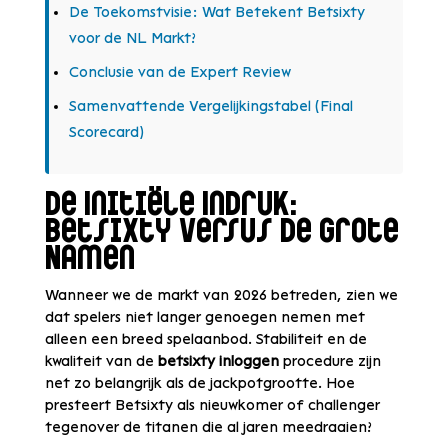
De Toekomstvisie: Wat Betekent Betsixty
voor de NL Markt?
Conclusie van de Expert Review
Samenvattende Vergelijkingstabel (Final
Scorecard)
De Initiële Indruk:
Betsixty versus De Grote
Namen
Wanneer we de markt van 2026 betreden, zien we
dat spelers niet langer genoegen nemen met
alleen een breed spelaanbod. Stabiliteit en de
kwaliteit van de
betsixty inloggen
procedure zijn
net zo belangrijk als de jackpotgrootte. Hoe
presteert Betsixty als nieuwkomer of challenger
tegenover de titanen die al jaren meedraaien?