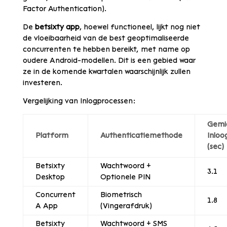
Factor Authentication).
De
betsixty app
, hoewel functioneel, lijkt nog niet
de vloeibaarheid van de best geoptimaliseerde
concurrenten te hebben bereikt, met name op
oudere Android-modellen. Dit is een gebied waar
ze in de komende kwartalen waarschijnlijk zullen
investeren.
Vergelijking van Inlogprocessen:
Gemi
Platform
Authenticatiemethode
Inloog
(sec)
Betsixty
Wachtwoord +
3.1
Desktop
Optionele PIN
Concurrent
Biometrisch
1.8
A App
(Vingerafdruk)
Betsixty
Wachtwoord + SMS