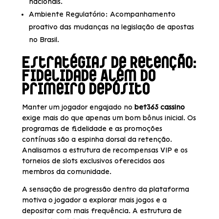
nacionais.
Ambiente Regulatório: Acompanhamento
proativo das mudanças na legislação de apostas
no Brasil.
Estratégias de Retenção:
Fidelidade Além do
Primeiro Depósito
Manter um jogador engajado no
bet365 cassino
exige mais do que apenas um bom bônus inicial. Os
programas de fidelidade e as promoções
contínuas são a espinha dorsal da retenção.
Analisamos a estrutura de recompensas VIP e os
torneios de slots exclusivos oferecidos aos
membros da comunidade.
A sensação de progressão dentro da plataforma
motiva o jogador a explorar mais jogos e a
depositar com mais frequência. A estrutura de