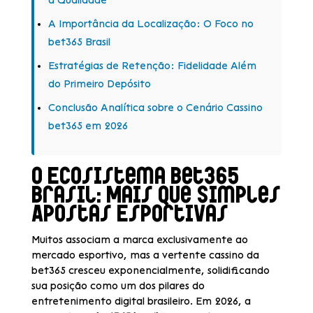
a Qualidade
A Importância da Localização: O Foco no
bet365 Brasil
Estratégias de Retenção: Fidelidade Além
do Primeiro Depósito
Conclusão Analítica sobre o Cenário Cassino
bet365 em 2026
O Ecosistema bet365
Brasil: Mais Que Simples
Apostas Esportivas
Muitos associam a marca exclusivamente ao
mercado esportivo, mas a vertente cassino da
bet365 cresceu exponencialmente, solidificando
sua posição como um dos pilares do
entretenimento digital brasileiro. Em 2026, a