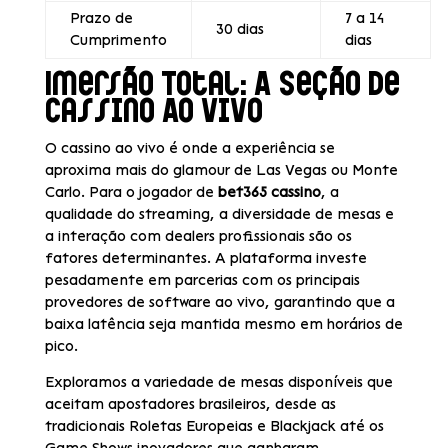
Prazo de
7 a 14
30 dias
Cumprimento
dias
Imersão Total: A Seção de
Cassino Ao Vivo
O cassino ao vivo é onde a experiência se
aproxima mais do glamour de Las Vegas ou Monte
Carlo. Para o jogador de
bet365 cassino
, a
qualidade do streaming, a diversidade de mesas e
a interação com dealers profissionais são os
fatores determinantes. A plataforma investe
pesadamente em parcerias com os principais
provedores de software ao vivo, garantindo que a
baixa latência seja mantida mesmo em horários de
pico.
Exploramos a variedade de mesas disponíveis que
aceitam apostadores brasileiros, desde as
tradicionais Roletas Europeias e Blackjack até os