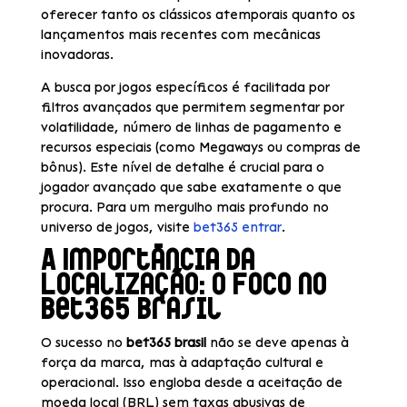
oferecer tanto os clássicos atemporais quanto os
lançamentos mais recentes com mecânicas
inovadoras.
A busca por jogos específicos é facilitada por
filtros avançados que permitem segmentar por
volatilidade, número de linhas de pagamento e
recursos especiais (como Megaways ou compras de
bônus). Este nível de detalhe é crucial para o
jogador avançado que sabe exatamente o que
procura. Para um mergulho mais profundo no
universo de jogos, visite
bet365 entrar
.
A Importância da
Localização: O Foco no
bet365 Brasil
O sucesso no
bet365 brasil
não se deve apenas à
força da marca, mas à adaptação cultural e
operacional. Isso engloba desde a aceitação de
moeda local (BRL) sem taxas abusivas de