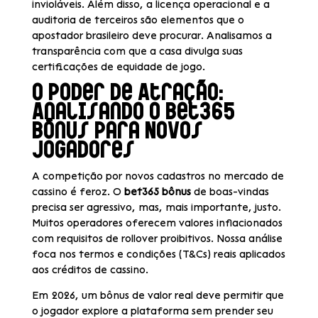
invioláveis. Além disso, a licença operacional e a
auditoria de terceiros são elementos que o
apostador brasileiro deve procurar. Analisamos a
transparência com que a casa divulga suas
certificações de equidade de jogo.
O Poder de Atração:
Analisando o bet365
Bônus para Novos
Jogadores
A competição por novos cadastros no mercado de
cassino é feroz. O
bet365 bônus
de boas-vindas
precisa ser agressivo, mas, mais importante, justo.
Muitos operadores oferecem valores inflacionados
com requisitos de rollover proibitivos. Nossa análise
foca nos termos e condições (T&Cs) reais aplicados
aos créditos de cassino.
Em 2026, um bônus de valor real deve permitir que
o jogador explore a plataforma sem prender seu