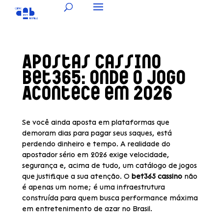
Apostas Cassino
bet365: Onde o Jogo
Acontece em 2026
Se você ainda aposta em plataformas que
demoram dias para pagar seus saques, está
perdendo dinheiro e tempo. A realidade do
apostador sério em 2026 exige velocidade,
segurança e, acima de tudo, um catálogo de jogos
que justifique a sua atenção. O
bet365 cassino
não
é apenas um nome; é uma infraestrutura
construída para quem busca performance máxima
em entretenimento de azar no Brasil.