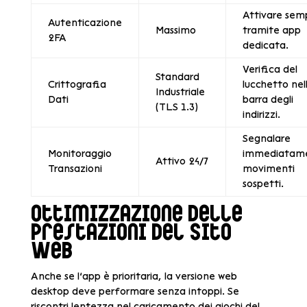
Attivare sem
Autenticazione
Massimo
tramite app
2FA
dedicata.
Verifica del
Standard
Crittografia
lucchetto nel
Industriale
Dati
barra degli
(TLS 1.3)
indirizzi.
Segnalare
Monitoraggio
immediatam
Attivo 24/7
Transazioni
movimenti
sospetti.
Ottimizzazione delle
Prestazioni del Sito
Web
Anche se l’app è prioritaria, la versione web
desktop deve performare senza intoppi. Se
riscontri lentezza nel caricamento dei giochi del