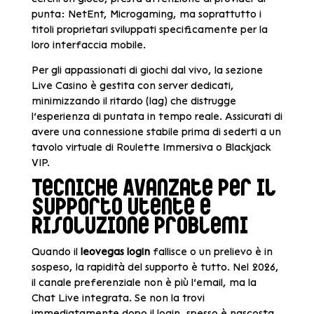
punta: NetEnt, Microgaming, ma soprattutto i
titoli proprietari sviluppati specificamente per la
loro interfaccia mobile.
Per gli appassionati di giochi dal vivo, la sezione
Live Casino è gestita con server dedicati,
minimizzando il ritardo (lag) che distrugge
l’esperienza di puntata in tempo reale. Assicurati di
avere una connessione stabile prima di sederti a un
tavolo virtuale di Roulette Immersiva o Blackjack
VIP.
Tecniche Avanzate per il
Supporto Utente e
Risoluzione Problemi
Quando il
leovegas login
fallisce o un prelievo è in
sospeso, la rapidità del supporto è tutto. Nel 2026,
il canale preferenziale non è più l’email, ma la
Chat Live integrata. Se non la trovi
immediatamente dopo il login, spesso è nascosta