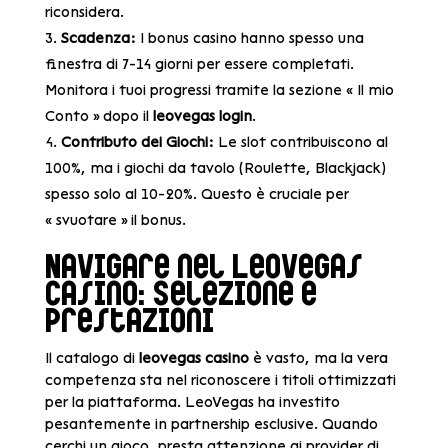
riconsidera.
Scadenza:
I bonus casino hanno spesso una
finestra di 7-14 giorni per essere completati.
Monitora i tuoi progressi tramite la sezione « Il mio
Conto » dopo il
leovegas login
.
Contributo dei Giochi:
Le slot contribuiscono al
100%, ma i giochi da tavolo (Roulette, Blackjack)
spesso solo al 10-20%. Questo è cruciale per
« svuotare » il bonus.
Navigare nel LeoVegas
Casino: Selezione e
Prestazioni
Il catalogo di
leovegas casino
è vasto, ma la vera
competenza sta nel riconoscere i titoli ottimizzati
per la piattaforma. LeoVegas ha investito
pesantemente in partnership esclusive. Quando
cerchi un gioco, presta attenzione ai provider di