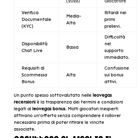
(2026)
Giocatore
Verifica
Ritardi nei
Media-
Documentale
primi
Alta
(KYC)
prelievi.
Difficoltà
Disponibilità
nel
Bassa
Chat Live
supporto
immediato.
Requisiti di
Confusione
Scommessa
Alta
sui bonus
Bonus
attivi.
Un punto spesso sottovalutato nelle
leovegas
recensioni
è la trasparenza dei termini e condizioni
legati al
leovegas bonus
. Molti giocatori inesperti
attivano un’offerta senza comprendere il rollover
necessario prima di poter ritirare le vincite
associate.