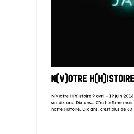
N(V)OTRE H(H)ISTOIR
N(v)otre H(h)istoire 9 avril – 19 juin 20
ses dix ans. Dix ans… C’est infime mais 
notre Histoire. Dix ans, c’est plus de 5