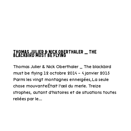
THOMAS JULIER & NICK OBERTHALER _ THE
BLACKBIRD MUST BE FLYING
Thomas Julier & Nick Oberthaler _ The blackbird
must be flying 12 octobre 2014 – 4 janvier 2015
Parmi les vingt montagnes enneigées,La seule
chose mouvanteÉtait l’œil du merle. Treize
strophes, autant d’histoires et de situations toutes
reliées par le...