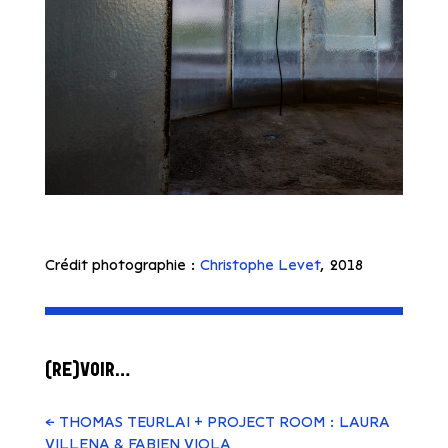
Crédit photographie :
Christophe Levet
, 2018
(RE)VOIR…
←
THOMAS TEURLAI + PROJECT ROOM : LAURA
VILLENA & FABIEN VIOLA