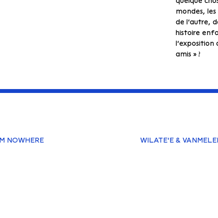
quelque chos
mondes, les
de l’autre, 
histoire enf
l’exposition
amis » ?
OM NOWHERE
WILATE’E & VANMELEE