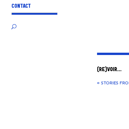
CONTACT
(RE)VOIR…
←
STORIES FR