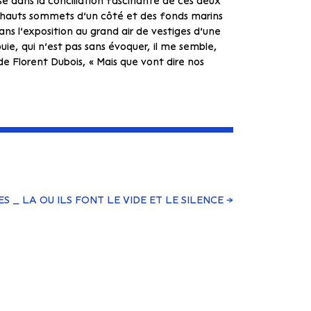
e dans la conciliation fascinante de ces deux
 hauts sommets d’un côté et des fonds marins
dans l’exposition au grand air de vestiges d’une
ouie, qui n’est pas sans évoquer, il me semble,
 de Florent Dubois, « Mais que vont dire nos
S _ LA OU ILS FONT LE VIDE ET LE SILENCE
→