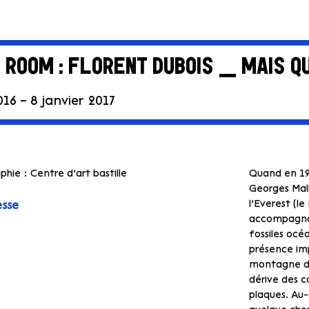
 ROOM : FLORENT DUBOIS _ MAIS QU
16 – 8 janvier 2017
hie : Centre d’art bastille
Quand en 19
Georges Mall
l’Everest (l
esse
accompagnai
fossiles océ
présence imp
montagne du
dérive des c
plaques. Au-