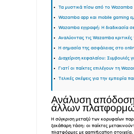
Τα μυστικά πίσω από το Wazamba
Wazamba app και mobile gaming εμ
Wazamba εγγραφή: Η διαδικασία σε
Αναλύοντας τις Wazamba κριτικές 
Η σημασία της ασφάλειας στο onlin
Διαχείριση κεφαλαίου: Συμβουλές γ
Γιατί οι παίκτες επιλέγουν τη Waz
Τελικές σκέψεις για την εμπειρία πα
Ανάλυση απόδοσης
άλλων πλατφορμ
Η σύγκριση μεταξύ των κορυφαίων παρό
ξεκάθαρη τάση: οι παίκτες μετακινού
πλατφόρμες με gamification στοιχεία.