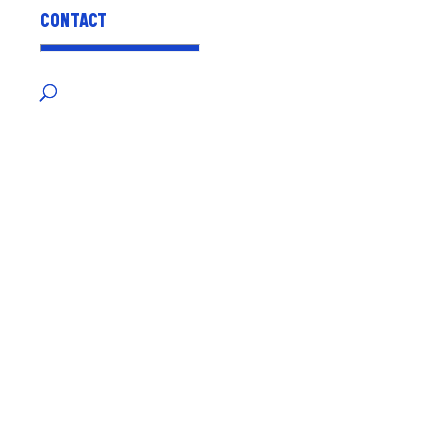
CONTACT