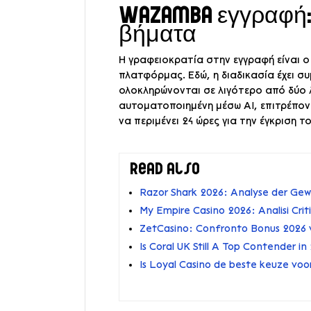
Wazamba εγγραφή: 
βήματα
Η γραφειοκρατία στην εγγραφή είναι ο
πλατφόρμας. Εδώ, η διαδικασία έχει σ
ολοκληρώνονται σε λιγότερο από δύο λ
αυτοματοποιημένη μέσω AI, επιτρέποντ
να περιμένει 24 ώρες για την έγκριση τ
Read also
Razor Shark 2026: Analyse der Ge
My Empire Casino 2026: Analisi Criti
ZetCasino: Confronto Bonus 2026 
Is Coral UK Still A Top Contender i
Is Loyal Casino de beste keuze voo