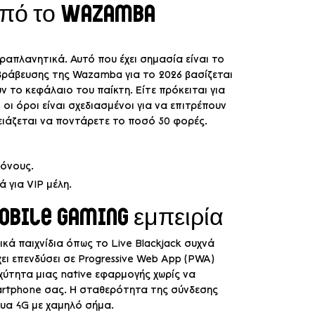
από το Wazamba
ραπλανητικά. Αυτό που έχει σημασία είναι το
βράβευσης της Wazamba για το 2026 βασίζεται
ν το κεφάλαιο του παίκτη. Είτε πρόκειται για
 οι όροι είναι σχεδιασμένοι για να επιτρέπουν
ειάζεται να ποντάρετε το ποσό 50 φορές.
πόνους.
 για VIP μέλη.
obile gaming εμπειρία
κά παιχνίδια όπως το Live Blackjack συχνά
ει επενδύσει σε Progressive Web App (PWA)
χύτητα μιας native εφαρμογής χωρίς να
artphone σας. Η σταθερότητα της σύνδεσης
τυα 4G με χαμηλό σήμα.