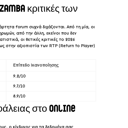
zamba κριτικές των
άρτητα forum συχνά διχάζονται. Από τη μία, οι
ρωμών, από την άλλη, εκείνοι που δεν
ιστικά, οι θετικές κριτικές το 2026
ως στην αξιοπιστία των RTP (Return to Player)
Επίπεδο Ικανοποίησης
9.2/10
9.7/10
8.9/10
άλειας στο online
υς, ο κίνδυνος για τα δεδομένα σας