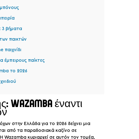
 μπόνους
πειρία
 3 βήματα
των παικτών
e παιχνίδι
ια έμπειρους παίκτες
amba το 2026
ιχνιδιού
: Wazamba έναντι
ών
χων στην Ελλάδα για το 2026 δείχνει μια
νται από τα παραδοσιακά καζίνο σε
 Η Wazamba κυριαρχεί σε αυτόν τον τομέα,