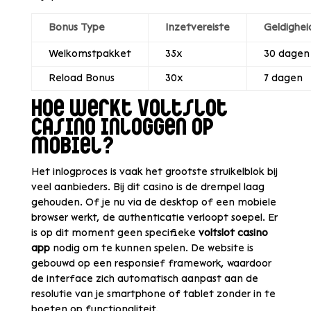
Bonus Type
Inzetvereiste
Geldighei
Welkomstpakket
35x
30 dagen
Reload Bonus
30x
7 dagen
Hoe werkt voltslot
casino inloggen op
mobiel?
Het inlogproces is vaak het grootste struikelblok bij
veel aanbieders. Bij dit casino is de drempel laag
gehouden. Of je nu via de desktop of een mobiele
browser werkt, de authenticatie verloopt soepel. Er
is op dit moment geen specifieke
voltslot casino
app
nodig om te kunnen spelen. De website is
gebouwd op een responsief framework, waardoor
de interface zich automatisch aanpast aan de
resolutie van je smartphone of tablet zonder in te
boeten op functionaliteit.