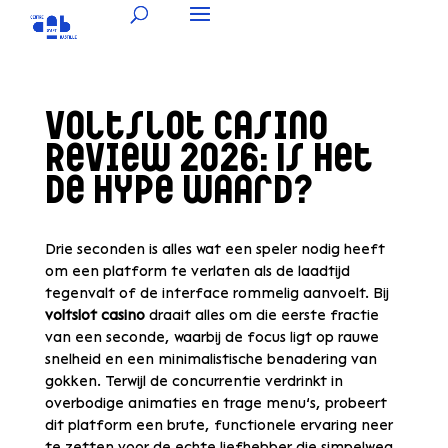
Voltslot Casino
Review 2026: Is het
de hype waard?
Drie seconden is alles wat een speler nodig heeft
om een platform te verlaten als de laadtijd
tegenvalt of de interface rommelig aanvoelt. Bij
voltslot casino
draait alles om die eerste fractie
van een seconde, waarbij de focus ligt op rauwe
snelheid en een minimalistische benadering van
gokken. Terwijl de concurrentie verdrinkt in
overbodige animaties en trage menu’s, probeert
dit platform een brute, functionele ervaring neer
te zetten voor de echte liefhebber die simpelweg