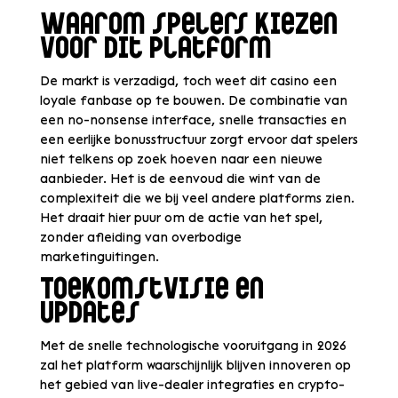
Waarom spelers kiezen
voor dit platform
De markt is verzadigd, toch weet dit casino een
loyale fanbase op te bouwen. De combinatie van
een no-nonsense interface, snelle transacties en
een eerlijke bonusstructuur zorgt ervoor dat spelers
niet telkens op zoek hoeven naar een nieuwe
aanbieder. Het is de eenvoud die wint van de
complexiteit die we bij veel andere platforms zien.
Het draait hier puur om de actie van het spel,
zonder afleiding van overbodige
marketinguitingen.
Toekomstvisie en
updates
Met de snelle technologische vooruitgang in 2026
zal het platform waarschijnlijk blijven innoveren op
het gebied van live-dealer integraties en crypto-