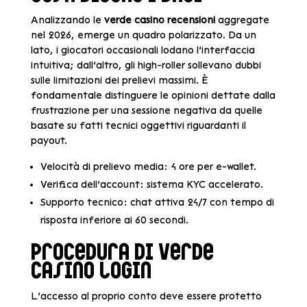
Analizzando le
verde casino recensioni
aggregate
nel 2026, emerge un quadro polarizzato. Da un
lato, i giocatori occasionali lodano l’interfaccia
intuitiva; dall’altro, gli high-roller sollevano dubbi
sulle limitazioni dei prelievi massimi. È
fondamentale distinguere le opinioni dettate dalla
frustrazione per una sessione negativa da quelle
basate su fatti tecnici oggettivi riguardanti il
payout.
Velocità di prelievo media: 4 ore per e-wallet.
Verifica dell’account: sistema KYC accelerato.
Supporto tecnico: chat attiva 24/7 con tempo di
risposta inferiore ai 60 secondi.
Procedura di Verde
Casino login
L’accesso al proprio conto deve essere protetto