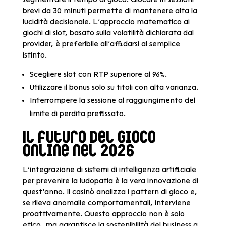
brevi da 30 minuti permette di mantenere alta la
lucidità decisionale. L’approccio matematico ai
giochi di slot, basato sulla volatilità dichiarata dal
provider, è preferibile all’affidarsi al semplice
istinto.
Scegliere slot con RTP superiore al 96%.
Utilizzare il bonus solo su titoli con alta varianza.
Interrompere la sessione al raggiungimento del
limite di perdita prefissato.
Il futuro del gioco
online nel 2026
L’integrazione di sistemi di intelligenza artificiale
per prevenire la ludopatia è la vera innovazione di
quest’anno. Il casinò analizza i pattern di gioco e,
se rileva anomalie comportamentali, interviene
proattivamente. Questo approccio non è solo
etico, ma garantisce la sostenibilità del business a