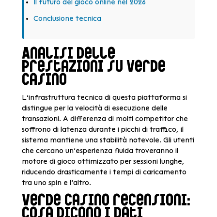
Il futuro del gioco online nel 2026
Conclusione tecnica
Analisi delle
prestazioni su Verde
Casino
L’infrastruttura tecnica di questa piattaforma si
distingue per la velocità di esecuzione delle
transazioni. A differenza di molti competitor che
soffrono di latenza durante i picchi di traffico, il
sistema mantiene una stabilità notevole. Gli utenti
che cercano un’esperienza fluida troveranno il
motore di gioco ottimizzato per sessioni lunghe,
riducendo drasticamente i tempi di caricamento
tra uno spin e l’altro.
Verde Casino recensioni:
cosa dicono i dati