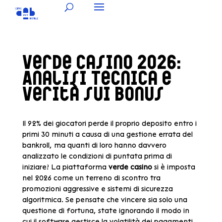
Verde Casino 2026:
Analisi Tecnica e
Verità sui Bonus
Il 92% dei giocatori perde il proprio deposito entro i
primi 30 minuti a causa di una gestione errata del
bankroll, ma quanti di loro hanno davvero
analizzato le condizioni di puntata prima di
iniziare? La piattaforma
verde casino
si è imposta
nel 2026 come un terreno di scontro tra
promozioni aggressive e sistemi di sicurezza
algoritmica. Se pensate che vincere sia solo una
questione di fortuna, state ignorando il modo in
cui il software gestisce la volatilità dei pagamenti