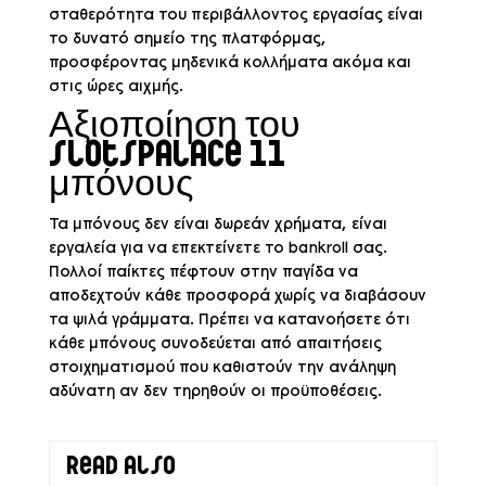
σταθερότητα του περιβάλλοντος εργασίας είναι
το δυνατό σημείο της πλατφόρμας,
προσφέροντας μηδενικά κολλήματα ακόμα και
στις ώρες αιχμής.
Αξιοποίηση του
slotspalace 11
μπόνους
Τα μπόνους δεν είναι δωρεάν χρήματα, είναι
εργαλεία για να επεκτείνετε το bankroll σας.
Πολλοί παίκτες πέφτουν στην παγίδα να
αποδεχτούν κάθε προσφορά χωρίς να διαβάσουν
τα ψιλά γράμματα. Πρέπει να κατανοήσετε ότι
κάθε μπόνους συνοδεύεται από απαιτήσεις
στοιχηματισμού που καθιστούν την ανάληψη
αδύνατη αν δεν τηρηθούν οι προϋποθέσεις.
Read also