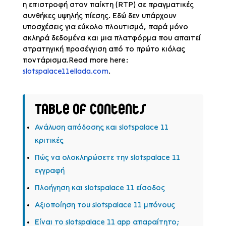
η επιστροφή στον παίκτη (RTP) σε πραγματικές
συνθήκες υψηλής πίεσης. Εδώ δεν υπάρχουν
υποσχέσεις για εύκολο πλουτισμό, παρά μόνο
σκληρά δεδομένα και μια πλατφόρμα που απαιτεί
στρατηγική προσέγγιση από το πρώτο κιόλας
ποντάρισμα.Read more here:
slotspalace11ellada.com
.
Table of Contents
Ανάλυση απόδοσης και slotspalace 11
κριτικές
Πώς να ολοκληρώσετε την slotspalace 11
εγγραφή
Πλοήγηση και slotspalace 11 είσοδος
Αξιοποίηση του slotspalace 11 μπόνους
Είναι το slotspalace 11 app απαραίτητο;