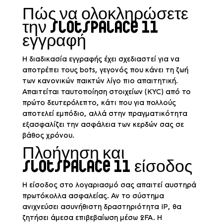
Πώς να ολοκληρώσετε
την slotspalace 11
εγγραφή
Η διαδικασία εγγραφής έχει σχεδιαστεί για να
αποτρέπει τους bots, γεγονός που κάνει τη ζωή
των κανονικών παικτών λίγο πιο απαιτητική.
Απαιτείται ταυτοποίηση στοιχείων (KYC) από το
πρώτο δευτερόλεπτο, κάτι που για πολλούς
αποτελεί εμπόδιο, αλλά στην πραγματικότητα
εξασφαλίζει την ασφάλεια των κερδών σας σε
βάθος χρόνου.
Πλοήγηση και
slotspalace 11 είσοδος
Η είσοδος στο λογαριασμό σας απαιτεί αυστηρά
πρωτόκολλα ασφαλείας. Αν το σύστημα
ανιχνεύσει ασυνήθιστη δραστηριότητα IP, θα
ζητήσει άμεσα επιβεβαίωση μέσω 2FA. Η