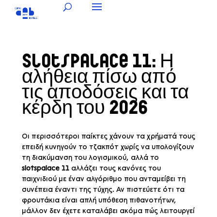
Slotspalace 11: Η
αλήθεια πίσω από
τις αποδόσεις και τα
κέρδη του 2026
Οι περισσότεροι παίκτες χάνουν τα χρήματά τους
επειδή κυνηγούν το τζακπότ χωρίς να υπολογίζουν
τη διακύμανση του λογισμικού, αλλά το
slotspalace 11
αλλάζει τους κανόνες του
παιχνιδιού με έναν αλγόριθμο που ανταμείβει τη
συνέπεια έναντι της τύχης. Αν πιστεύετε ότι τα
φρουτάκια είναι απλή υπόθεση πιθανοτήτων,
μάλλον δεν έχετε καταλάβει ακόμα πώς λειτουργεί