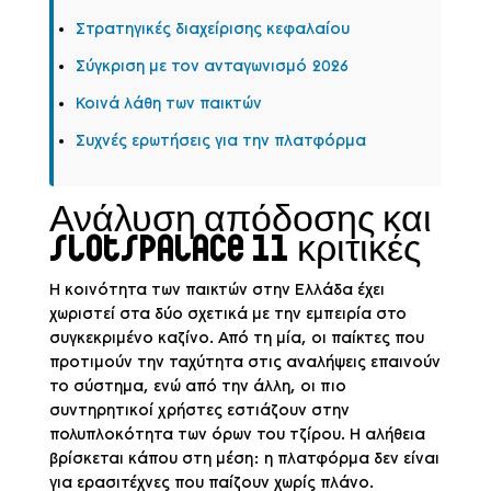
Στρατηγικές διαχείρισης κεφαλαίου
Σύγκριση με τον ανταγωνισμό 2026
Κοινά λάθη των παικτών
Συχνές ερωτήσεις για την πλατφόρμα
Ανάλυση απόδοσης και
slotspalace 11 κριτικές
Η κοινότητα των παικτών στην Ελλάδα έχει
χωριστεί στα δύο σχετικά με την εμπειρία στο
συγκεκριμένο καζίνο. Από τη μία, οι παίκτες που
προτιμούν την ταχύτητα στις αναλήψεις επαινούν
το σύστημα, ενώ από την άλλη, οι πιο
συντηρητικοί χρήστες εστιάζουν στην
πολυπλοκότητα των όρων του τζίρου. Η αλήθεια
βρίσκεται κάπου στη μέση: η πλατφόρμα δεν είναι
για ερασιτέχνες που παίζουν χωρίς πλάνο.