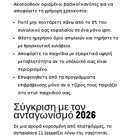
Ακολουθούν ορισμένοι βασικοί κανόνες για να
αποφύγετε τη γρήγορη χρεοκοπία:
Ποτέ μην ποντάρετε πάνω από το 2% του
συνολικού σας κεφαλαίου σε ένα μόνο spin.
Θέστε ημερήσιο όριο απωλειών και τηρήστε το
με θρησκευτική ευλάβεια.
Αποφύγετε τα παιχνίδια με εξαιρετικά υψηλή
μεταβλητότητα αν το υπόλοιπό σας είναι
περιορισμένο.
Επωφεληθείτε από τα προγράμματα
επιβράβευσης μόνο αν ο τζίρος τους ταιριάζει
στο στυλ παιχνιδιού σας.
Σύγκριση με τον
ανταγωνισμό 2026
Σε μια αγορά κορεσμένη από πλατφόρμες, το
slotspalace 11 ξεχωρίζει λόγω της ταχύτητας