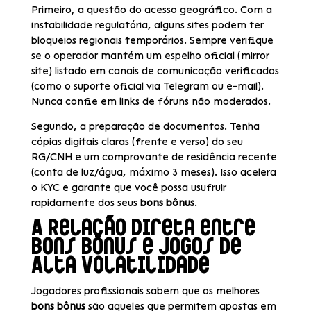
Primeiro, a questão do acesso geográfico. Com a
instabilidade regulatória, alguns sites podem ter
bloqueios regionais temporários. Sempre verifique
se o operador mantém um espelho oficial (mirror
site) listado em canais de comunicação verificados
(como o suporte oficial via Telegram ou e-mail).
Nunca confie em links de fóruns não moderados.
Segundo, a preparação de documentos. Tenha
cópias digitais claras (frente e verso) do seu
RG/CNH e um comprovante de residência recente
(conta de luz/água, máximo 3 meses). Isso acelera
o KYC e garante que você possa usufruir
rapidamente dos seus
bons bônus
.
A Relação Direta entre
Bons Bônus e Jogos de
Alta Volatilidade
Jogadores profissionais sabem que os melhores
bons bônus
são aqueles que permitem apostas em