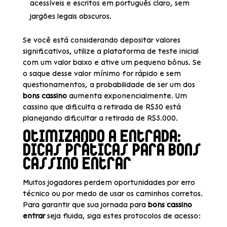
acessíveis e escritos em português claro, sem
jargões legais obscuros.
Se você está considerando depositar valores
significativos, utilize a plataforma de teste inicial
com um valor baixo e ative um pequeno bônus. Se
o saque desse valor mínimo for rápido e sem
questionamentos, a probabilidade de ser um dos
bons cassino
aumenta exponencialmente. Um
cassino que dificulta a retirada de R$50 está
planejando dificultar a retirada de R$5.000.
Otimizando a Entrada:
Dicas Práticas para Bons
Cassino Entrar
Muitos jogadores perdem oportunidades por erro
técnico ou por medo de usar os caminhos corretos.
Para garantir que sua jornada para
bons cassino
entrar
seja fluida, siga estes protocolos de acesso: