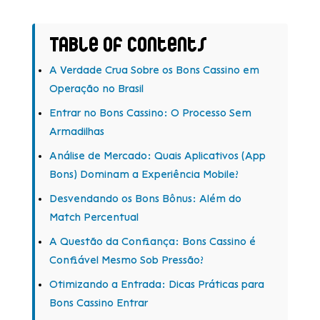
Table of Contents
A Verdade Crua Sobre os Bons Cassino em
Operação no Brasil
Entrar no Bons Cassino: O Processo Sem
Armadilhas
Análise de Mercado: Quais Aplicativos (App
Bons) Dominam a Experiência Mobile?
Desvendando os Bons Bônus: Além do
Match Percentual
A Questão da Confiança: Bons Cassino é
Confiável Mesmo Sob Pressão?
Otimizando a Entrada: Dicas Práticas para
Bons Cassino Entrar