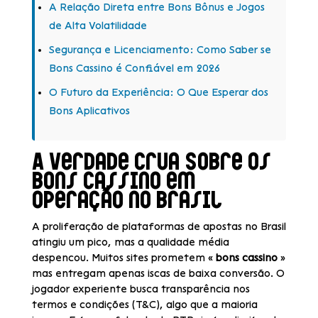
A Relação Direta entre Bons Bônus e Jogos
de Alta Volatilidade
Segurança e Licenciamento: Como Saber se
Bons Cassino é Confiável em 2026
O Futuro da Experiência: O Que Esperar dos
Bons Aplicativos
A Verdade Crua Sobre os
Bons Cassino em
Operação no Brasil
A proliferação de plataformas de apostas no Brasil
atingiu um pico, mas a qualidade média
despencou. Muitos sites prometem «
bons cassino
»
mas entregam apenas iscas de baixa conversão. O
jogador experiente busca transparência nos
termos e condições (T&C), algo que a maioria