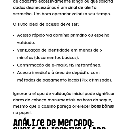
de cadastro excessivamente longo ou que solicita
dados desnecessários é um sinal de alerta
vermelho. Um bom operador valoriza seu tempo.
O fluxo ideal de acesso deve ser:
Acesso rápido via domínio primário ou espelho
validado.
Verificação de identidade em menos de 5
minutos (documentos básicos).
Confirmação de e-mail/SMS instantânea.
Acesso imediato à área de depósito com
métodos de pagamento locais (Pix otimizado).
Ignorar a etapa de validação inicial pode significar
dores de cabeça monumentais na hora do saque,
mesmo que o cassino pareça oferecer
bons bônus
no papel.
Análise de Mercado: