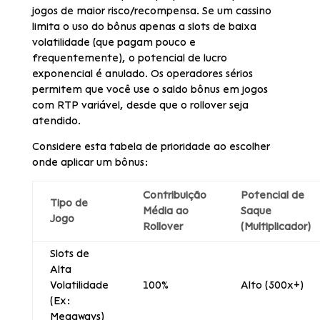
jogos de maior risco/recompensa. Se um cassino
limita o uso do bônus apenas a slots de baixa
volatilidade (que pagam pouco e
frequentemente), o potencial de lucro
exponencial é anulado. Os operadores sérios
permitem que você use o saldo bônus em jogos
com RTP variável, desde que o rollover seja
atendido.
Considere esta tabela de prioridade ao escolher
onde aplicar um bônus:
Contribuição
Potencial de
Tipo de
Média ao
Saque
Jogo
Rollover
(Multiplicador)
Slots de
Alta
Volatilidade
100%
Alto (500x+)
(Ex:
Megaways)