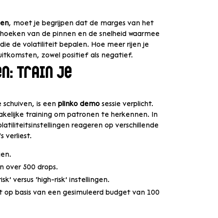
len
, moet je begrijpen dat de marges van het
e hoeken van de pinnen en de snelheid waarmee
die de volatiliteit bepalen. Hoe meer rijen je
uitkomsten, zowel positief als negatief.
n: Train je
 schuiven, is een
plinko demo
sessie verplicht.
zakelijke training om patronen te herkennen. In
tiliteitsinstellingen reageren op verschillende
 verliest.
jen.
n over 500 drops.
k’ versus ‘high-risk’ instellingen.
miet op basis van een gesimuleerd budget van 100