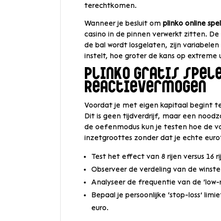
terechtkomen.
Wanneer je besluit om
plinko online spe
casino in de pinnen verwerkt zitten. D
de bal wordt losgelaten, zijn variabelen 
instelt, hoe groter de kans op extreme 
Plinko gratis spele
Reactievermogen
Voordat je met eigen kapitaal begint te
Dit is geen tijdverdrijf, maar een nood
de oefenmodus kun je testen hoe de vola
inzetgroottes zonder dat je echte euro’s
Test het effect van 8 rijen versus 16 ri
Observeer de verdeling van de winste
Analyseer de frequentie van de ‘low-ris
Bepaal je persoonlijke ‘stop-loss’ li
euro.