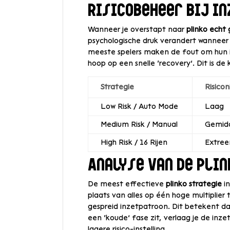
Risicobeheer bij i
Wanneer je overstapt naar
plinko echt 
psychologische druk verandert wanneer e
meeste spelers maken de fout om hun in
hoop op een snelle ‘recovery’. Dit is de
Strategie
Risico
Low Risk / Auto Mode
Laag
Medium Risk / Manual
Gemid
High Risk / 16 Rijen
Extre
Analyse van de pli
De meest effectieve
plinko strategie
in
plaats van alles op één hoge multiplier
gespreid inzetpatroon. Dit betekent dat 
een ‘koude’ fase zit, verlaag je de inz
lagere risico-instelling.