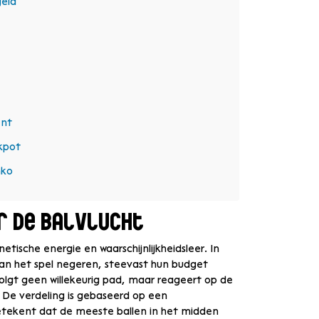
geld
ent
ckpot
nko
r de Balvlucht
netische energie en waarschijnlijkheidsleer. In
 van het spel negeren, steevast hun budget
volgt geen willekeurig pad, maar reageert op de
. De verdeling is gebaseerd op een
betekent dat de meeste ballen in het midden