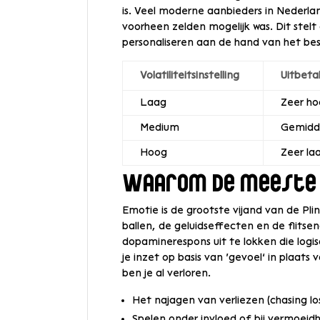
is. Veel moderne aanbieders in Nederland
voorheen zelden mogelijk was. Dit stelt
personaliseren aan de hand van het bes
Volatiliteitsinstelling
Uitbeta
Laag
Zeer h
Medium
Gemidd
Hoog
Zeer la
Waarom de meeste 
Emotie is de grootste vijand van de Plin
ballen, de geluidseffecten en de flitse
dopaminerespons uit te lokken die log
je inzet op basis van ‘gevoel’ in plaat
ben je al verloren.
Het najagen van verliezen (chasing los
Spelen onder invloed of bij vermoeidh