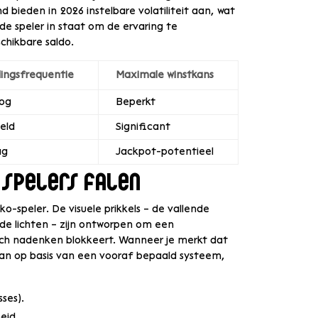
 bieden in 2026 instelbare volatiliteit aan, wat
 de speler in staat om de ervaring te
chikbare saldo.
lingsfrequentie
Maximale winstkans
oog
Beperkt
eld
Significant
ag
Jackpot-potentieel
spelers falen
ko-speler. De visuele prikkels – de vallende
nde lichten – zijn ontworpen om een
isch nadenken blokkeert. Wanneer je merkt dat
s van op basis van een vooraf bepaald systeem,
ses).
eid.