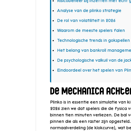
Risicobeheer bij inzetten met echt 
Analyse van de plinko strategie
De rol van volatiliteit in 2026
Waarom de meeste spelers falen
Technologische trends in gokspellen
Het belang van bankroll managem
De psychologische valkuil van de ja
Eindoordeel over het spelen van Pli
De Mechanica achte
Plinko is in essentie een simulatie van ki
2026 zien we dat spelers die de fysica
binnen tien minuten verliezen. De bal 
pinnen die als een raster zijn opgesteld
normaalverdeling (de klokcurve), wat 