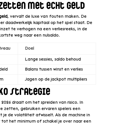
nzetten met echt geld
geld
, vervalt de luxe van fouten maken. De
r daadwerkelijk kapitaal op het spel staat. De
zet te verhogen na een verliesreeks, in de
 kortste weg naar een nulsaldo.
niveau
Doel
Lange sessies, saldo behoud
deld
Balans tussen winst en verlies
em
Jagen op de jackpot multipliers
nko strategie
 2026 draait om het spreiden van risico. In
 te zetten, gebruiken ervaren spelers een
je de volatiliteit afwisselt. Als de machine in
et tot het minimum of schakel je over naar een