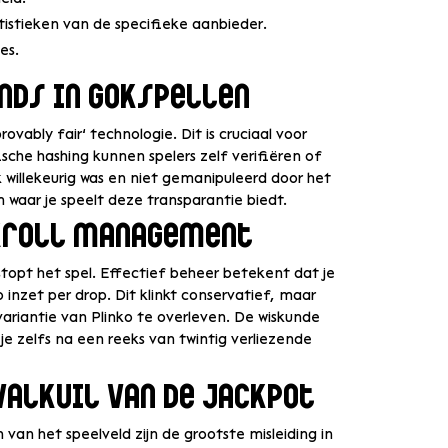
istieken van de specifieke aanbieder.
es.
nds in gokspellen
ovably fair’ technologie. Dit is cruciaal voor
ische hashing kunnen spelers zelf verifiëren of
 willekeurig was en niet gemanipuleerd door het
m waar je speelt deze transparantie biedt.
nkroll management
, stopt het spel. Effectief beheer betekent dat je
 inzet per drop. Dit klinkt conservatief, maar
ariantie van Plinko te overleven. De wiskunde
e zelfs na een reeks van twintig verliezende
valkuil van de jackpot
 van het speelveld zijn de grootste misleiding in