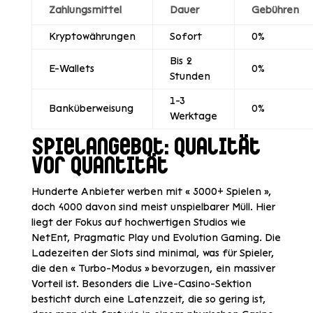
Zahlungsmittel
Dauer
Gebühren
Kryptowährungen
Sofort
0%
Bis 2
E-Wallets
0%
Stunden
1-3
Banküberweisung
0%
Werktage
Spielangebot: Qualität
vor Quantität
Hunderte Anbieter werben mit « 5000+ Spielen »,
doch 4000 davon sind meist unspielbarer Müll. Hier
liegt der Fokus auf hochwertigen Studios wie
NetEnt, Pragmatic Play und Evolution Gaming. Die
Ladezeiten der Slots sind minimal, was für Spieler,
die den « Turbo-Modus » bevorzugen, ein massiver
Vorteil ist. Besonders die Live-Casino-Sektion
besticht durch eine Latenzzeit, die so gering ist,