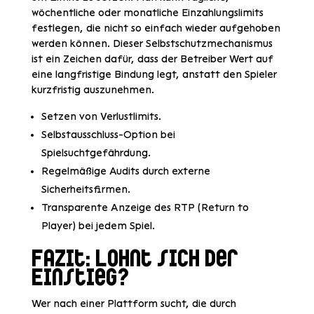
wöchentliche oder monatliche Einzahlungslimits
festlegen, die nicht so einfach wieder aufgehoben
werden können. Dieser Selbstschutzmechanismus
ist ein Zeichen dafür, dass der Betreiber Wert auf
eine langfristige Bindung legt, anstatt den Spieler
kurzfristig auszunehmen.
Setzen von Verlustlimits.
Selbstausschluss-Option bei
Spielsuchtgefährdung.
Regelmäßige Audits durch externe
Sicherheitsfirmen.
Transparente Anzeige des RTP (Return to
Player) bei jedem Spiel.
Fazit: Lohnt sich der
Einstieg?
Wer nach einer Plattform sucht, die durch