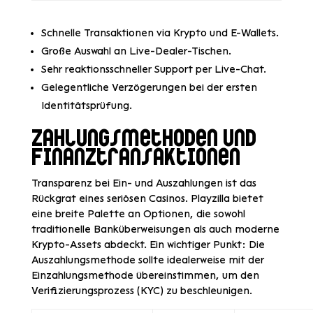
Schnelle Transaktionen via Krypto und E-Wallets.
Große Auswahl an Live-Dealer-Tischen.
Sehr reaktionsschneller Support per Live-Chat.
Gelegentliche Verzögerungen bei der ersten
Identitätsprüfung.
Zahlungsmethoden und
Finanztransaktionen
Transparenz bei Ein- und Auszahlungen ist das
Rückgrat eines seriösen Casinos. Playzilla bietet
eine breite Palette an Optionen, die sowohl
traditionelle Banküberweisungen als auch moderne
Krypto-Assets abdeckt. Ein wichtiger Punkt: Die
Auszahlungsmethode sollte idealerweise mit der
Einzahlungsmethode übereinstimmen, um den
Verifizierungsprozess (KYC) zu beschleunigen.