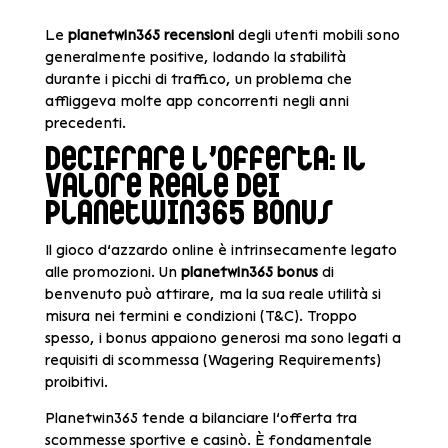
Le
planetwin365 recensioni
degli utenti mobili sono
generalmente positive, lodando la stabilità
durante i picchi di traffico, un problema che
affliggeva molte app concorrenti negli anni
precedenti.
Decifrare l’Offerta: Il
Valore Reale dei
Planetwin365 Bonus
Il gioco d’azzardo online è intrinsecamente legato
alle promozioni. Un
planetwin365 bonus
di
benvenuto può attirare, ma la sua reale utilità si
misura nei termini e condizioni (T&C). Troppo
spesso, i bonus appaiono generosi ma sono legati a
requisiti di scommessa (Wagering Requirements)
proibitivi.
Planetwin365 tende a bilanciare l’offerta tra
scommesse sportive e casinò. È fondamentale