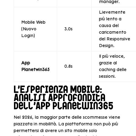
manager.
Lievemente
più lento a
Mobile Web
causa del
(Nuovo
3.0s
caricamento
Login)
del Responsive
Design.
Il più veloce,
App
grazie al
0.8s
Planetwin365
caching delle
sessioni.
L’Esperienza Mobile:
Analisi Approfondita
dell’App Planetwin365
Nel 2026, la maggior parte delle scommesse viene
piazzata in mobilità. La piattaforma non può più
permettersi di avere un sito mobile solo