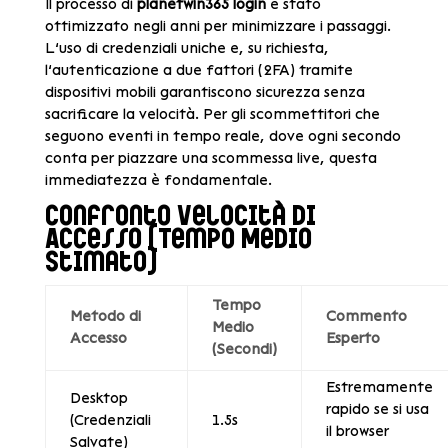
Il processo di
planetwin365 login
è stato
ottimizzato negli anni per minimizzare i passaggi.
L’uso di credenziali uniche e, su richiesta,
l’autenticazione a due fattori (2FA) tramite
dispositivi mobili garantiscono sicurezza senza
sacrificare la velocità. Per gli scommettitori che
seguono eventi in tempo reale, dove ogni secondo
conta per piazzare una scommessa live, questa
immediatezza è fondamentale.
Confronto Velocità di
Accesso (Tempo Medio
Stimato)
Tempo
Metodo di
Commento
Medio
Accesso
Esperto
(Secondi)
Estremamente
Desktop
rapido se si usa
(Credenziali
1.5s
il browser
Salvate)