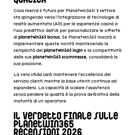
Qualità
Cosa riserva il futuro per Planetwin365? Il settore
sta spingendo verso l’integrazione di tecnologie di
realtà aumentata (AR) per le esperienze casinò e
l’uso predittivo dell’IA per personalizzare le offerte
di
planetwin365 bonus
. Se Planetwin365 riuscirà a
implementare queste novità mantenendo la
semplicità del
planetwin365 login
e la competitività
delle sue
planetwin365 scommesse
, consoliderà la
sua posizione.
La vera sfida sarà mantenere l’eccellenza del
servizio clienti mentre la base utenti continua ad
espandersi. La capacità di scalare l’assistenza
senza perdere la qualità è la prova definitiva della
maturità di un operatore.
Il Verdetto Finale sulle
Planetwin365
Recensioni 2026