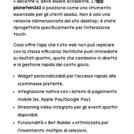
« decente »; deve essere eccellente. L’
app
planetwin365
si posiziona come uno strumento
essenziale per gli utenti assidui. Non è solo una
versione ridimensionata del sito desktop; è stata
riprogettata specificamente per l’interazione
touch.
Cosa offre l’app che il sito web non può replicare
con la stessa efficacia? Notifiche push immediate
su risultati sportivi, quote che cambiano in diretta
e la gestione rapida del conto gioco.
Widget personalizzabili per l’accesso rapido alle
scommesse preferite.
Integrazione nativa con i sistemi di pagamento
mobile (es. Apple Pay/Google Pay).
Streaming video integrato per gli eventi sportivi
disponibili.
Funzionalità « Bet Builder » ottimizzata per
l’inserimento multiplo di selezioni.