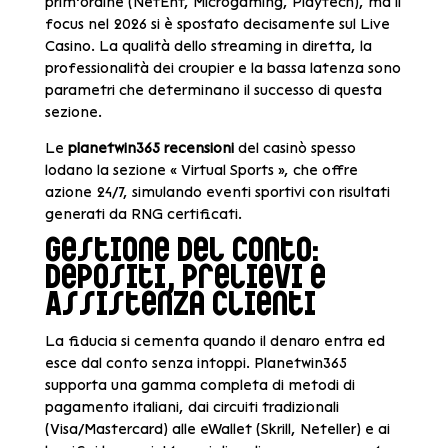
prim’ordine (NetEnt, Microgaming, Playtech), ma il
focus nel 2026 si è spostato decisamente sul Live
Casino. La qualità dello streaming in diretta, la
professionalità dei croupier e la bassa latenza sono
parametri che determinano il successo di questa
sezione.
Le
planetwin365 recensioni
del casinò spesso
lodano la sezione « Virtual Sports », che offre
azione 24/7, simulando eventi sportivi con risultati
generati da RNG certificati.
Gestione del Conto:
Depositi, Prelievi e
Assistenza Clienti
La fiducia si cementa quando il denaro entra ed
esce dal conto senza intoppi. Planetwin365
supporta una gamma completa di metodi di
pagamento italiani, dai circuiti tradizionali
(Visa/Mastercard) alle eWallet (Skrill, Neteller) e ai