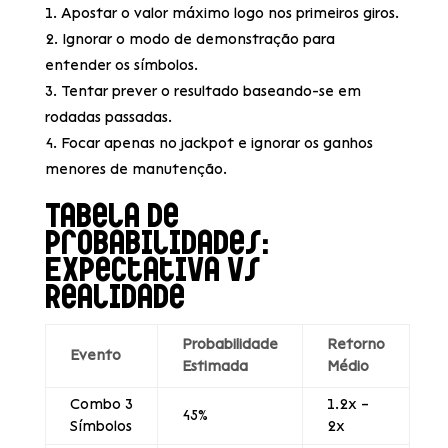
Apostar o valor máximo logo nos primeiros giros.
Ignorar o modo de demonstração para
entender os símbolos.
Tentar prever o resultado baseando-se em
rodadas passadas.
Focar apenas no jackpot e ignorar os ganhos
menores de manutenção.
Tabela de
probabilidades:
Expectativa vs
Realidade
Probabilidade
Retorno
Evento
Estimada
Médio
Combo 3
1.2x –
45%
Símbolos
2x