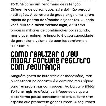
Fortune
como um fenômeno de retenção.
Diferente de outros jogos, este slot não perdoa
hesitações. A estrutura de grade exige uma leitura
rápida do padrão de símbolos adjacentes. Quando
você realiza o
midas fortune login
, o sistema
processa milhares de combinações por segundo,
mas o que realmente importa é a sua capacidade
de gerenciar o volume de apostas conforme o
RTP flutua.
Como realizar o seu
midas fortune registro
com segurança
Ninguém gosta de burocracia desnecessária, mas
pular etapas no cadastro é o caminho mais rápido
para ter problemas com saques. Ao buscar o
midas
fortune registro
oficial, certifique-se de que a
plataforma possui licenciamento ativo. Evite sites
espelho que prometem ganhos irreais. A segurança