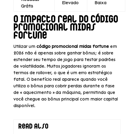
Elevado
Baixa
Grátis
O impacto real do código
promocional midas
fortune
Utilizar um
código promocional midas fortune
em
2026 não é apenas sobre ganhar bônus; é sobre
estender seu tempo de jogo para testar padrões
de volatilidade. Muitos jogadores ignoram os
termos de rollover, o que é um erro estratégico
fatal. O benefício real aparece quando você
utiliza o bônus para cobrir perdas durante a fase
de « aquecimento » da máquina, permitindo que
você chegue ao bônus principal com maior capital
disponível.
Read also