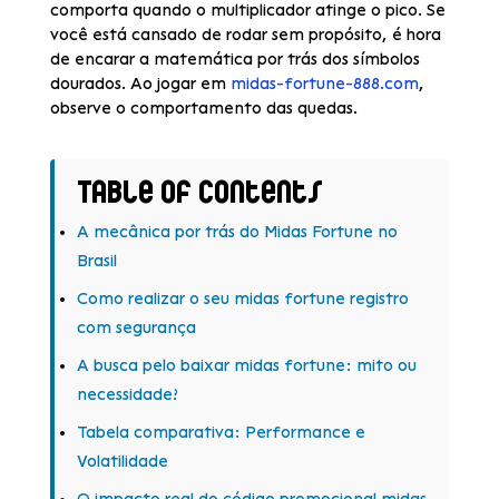
comporta quando o multiplicador atinge o pico. Se
você está cansado de rodar sem propósito, é hora
de encarar a matemática por trás dos símbolos
dourados. Ao jogar em
midas-fortune-888.com
,
observe o comportamento das quedas.
Table of Contents
A mecânica por trás do Midas Fortune no
Brasil
Como realizar o seu midas fortune registro
com segurança
A busca pelo baixar midas fortune: mito ou
necessidade?
Tabela comparativa: Performance e
Volatilidade