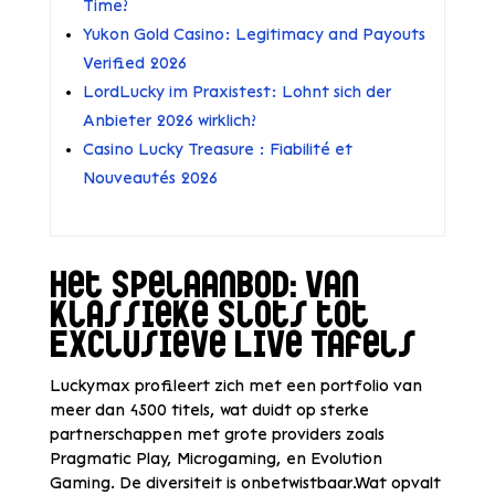
Time?
Yukon Gold Casino: Legitimacy and Payouts
Verified 2026
LordLucky im Praxistest: Lohnt sich der
Anbieter 2026 wirklich?
Casino Lucky Treasure : Fiabilité et
Nouveautés 2026
Het Spelaanbod: Van
Klassieke Slots tot
Exclusieve Live Tafels
Luckymax profileert zich met een portfolio van
meer dan 4500 titels, wat duidt op sterke
partnerschappen met grote providers zoals
Pragmatic Play, Microgaming, en Evolution
Gaming. De diversiteit is onbetwistbaar.Wat opvalt