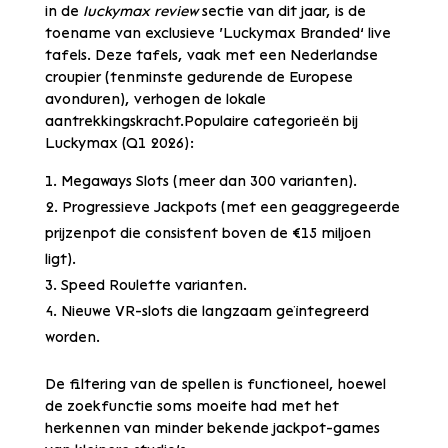
in de
luckymax review
sectie van dit jaar, is de
toename van exclusieve ‘Luckymax Branded’ live
tafels. Deze tafels, vaak met een Nederlandse
croupier (tenminste gedurende de Europese
avonduren), verhogen de lokale
aantrekkingskracht.Populaire categorieën bij
Luckymax (Q1 2026):
Megaways Slots (meer dan 300 varianten).
Progressieve Jackpots (met een geaggregeerde
prijzenpot die consistent boven de €15 miljoen
ligt).
Speed Roulette varianten.
Nieuwe VR-slots die langzaam geïntegreerd
worden.
De filtering van de spellen is functioneel, hoewel
de zoekfunctie soms moeite had met het
herkennen van minder bekende jackpot-games