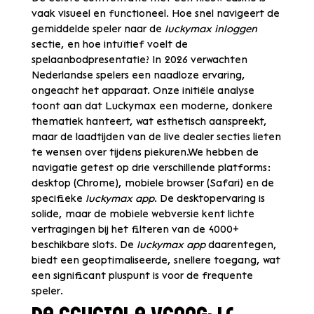
vaak visueel en functioneel. Hoe snel navigeert de
gemiddelde speler naar de
luckymax inloggen
sectie, en hoe intuïtief voelt de
spelaanbodpresentatie? In 2026 verwachten
Nederlandse spelers een naadloze ervaring,
ongeacht het apparaat. Onze initiële analyse
toont aan dat Luckymax een moderne, donkere
thematiek hanteert, wat esthetisch aanspreekt,
maar de laadtijden van de live dealer secties lieten
te wensen over tijdens piekuren.We hebben de
navigatie getest op drie verschillende platforms:
desktop (Chrome), mobiele browser (Safari) en de
specifieke
luckymax app
. De desktopervaring is
solide, maar de mobiele webversie kent lichte
vertragingen bij het filteren van de 4000+
beschikbare slots. De
luckymax app
daarentegen,
biedt een geoptimaliseerde, snellere toegang, wat
een significant pluspunt is voor de frequente
speler.