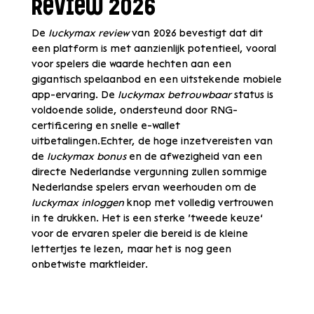
Review 2026
De
luckymax review
van 2026 bevestigt dat dit
een platform is met aanzienlijk potentieel, vooral
voor spelers die waarde hechten aan een
gigantisch spelaanbod en een uitstekende mobiele
app-ervaring. De
luckymax betrouwbaar
status is
voldoende solide, ondersteund door RNG-
certificering en snelle e-wallet
uitbetalingen.Echter, de hoge inzetvereisten van
de
luckymax bonus
en de afwezigheid van een
directe Nederlandse vergunning zullen sommige
Nederlandse spelers ervan weerhouden om de
luckymax inloggen
knop met volledig vertrouwen
in te drukken. Het is een sterke ‘tweede keuze’
voor de ervaren speler die bereid is de kleine
lettertjes te lezen, maar het is nog geen
onbetwiste marktleider.