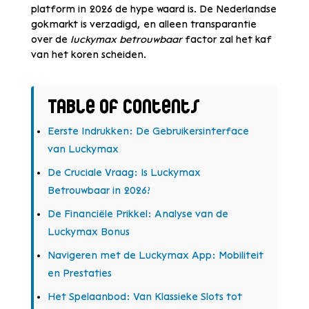
platform in 2026 de hype waard is. De Nederlandse
gokmarkt is verzadigd, en alleen transparantie
over de
luckymax betrouwbaar
factor zal het kaf
van het koren scheiden.
Table of Contents
Eerste Indrukken: De Gebruikersinterface
van Luckymax
De Cruciale Vraag: Is Luckymax
Betrouwbaar in 2026?
De Financiële Prikkel: Analyse van de
Luckymax Bonus
Navigeren met de Luckymax App: Mobiliteit
en Prestaties
Het Spelaanbod: Van Klassieke Slots tot