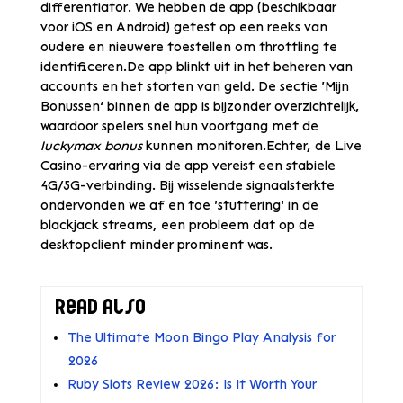
differentiator. We hebben de app (beschikbaar
voor iOS en Android) getest op een reeks van
oudere en nieuwere toestellen om throttling te
identificeren.De app blinkt uit in het beheren van
accounts en het storten van geld. De sectie ‘Mijn
Bonussen’ binnen de app is bijzonder overzichtelijk,
waardoor spelers snel hun voortgang met de
luckymax bonus
kunnen monitoren.Echter, de Live
Casino-ervaring via de app vereist een stabiele
4G/5G-verbinding. Bij wisselende signaalsterkte
ondervonden we af en toe ‘stuttering’ in de
blackjack streams, een probleem dat op de
desktopclient minder prominent was.
Read also
The Ultimate Moon Bingo Play Analysis for
2026
Ruby Slots Review 2026: Is It Worth Your