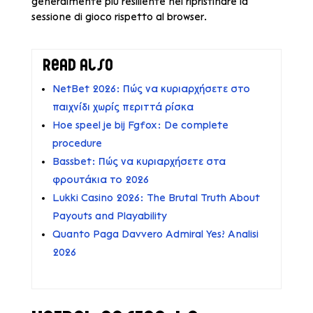
generalmente più resiliente nel ripristinare la
sessione di gioco rispetto al browser.
Read also
NetBet 2026: Πώς να κυριαρχήσετε στο
παιχνίδι χωρίς περιττά ρίσκα
Hoe speel je bij Fgfox: De complete
procedure
Bassbet: Πώς να κυριαρχήσετε στα
φρουτάκια το 2026
Lukki Casino 2026: The Brutal Truth About
Payouts and Playability
Quanto Paga Davvero Admiral Yes? Analisi
2026