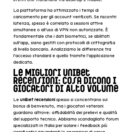
La piattaforma ha ottimizzato i tempi di
caricamento per gli account verificati. Se riscontri
latenza, spesso è correlato a sessioni attive
simultanee o all’uso di VPN non autorizzate. È
fondamentale che i dati biometrici, se abilitati
sull’app, siano gestiti con protocolli di crittografia
di livello bancario. Analizziamo le differenze tra
l’accesso standard e quello tramite l’applicazione
dedicata.
Le Migliori Unibet
Recensioni: Cosa Dicono i
Giocatori di Alto Volume
Le
unibet recensioni
spesso si concentrano sui
bonus di benvenuto, ma i giocatori veterani
guardano altrove: affidabilità dei prelievi e qualità
del supporto tecnico. Abbiamo scandagliato forum
specializzati in Italia per isolare i feedback più