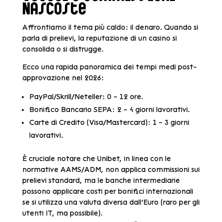
Nascoste
Affrontiamo il tema più caldo: il denaro. Quando si
parla di prelievi, la reputazione di un casino si
consolida o si distrugge.
Ecco una rapida panoramica dei tempi medi post-
approvazione nel 2026:
PayPal/Skrill/Neteller: 0 – 12 ore.
Bonifico Bancario SEPA: 2 – 4 giorni lavorativi.
Carte di Credito (Visa/Mastercard): 1 – 3 giorni
lavorativi.
È cruciale notare che Unibet, in linea con le
normative AAMS/ADM, non applica commissioni sui
prelievi standard, ma le banche intermediarie
possono applicare costi per bonifici internazionali
se si utilizza una valuta diversa dall’Euro (raro per gli
utenti IT, ma possibile).