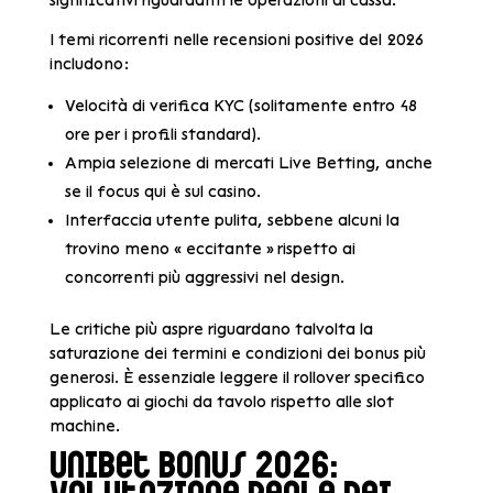
significativi riguardanti le operazioni di cassa.
I temi ricorrenti nelle recensioni positive del 2026
includono:
Velocità di verifica KYC (solitamente entro 48
ore per i profili standard).
Ampia selezione di mercati Live Betting, anche
se il focus qui è sul casino.
Interfaccia utente pulita, sebbene alcuni la
trovino meno « eccitante » rispetto ai
concorrenti più aggressivi nel design.
Le critiche più aspre riguardano talvolta la
saturazione dei termini e condizioni dei bonus più
generosi. È essenziale leggere il rollover specifico
applicato ai giochi da tavolo rispetto alle slot
machine.
Unibet Bonus 2026: