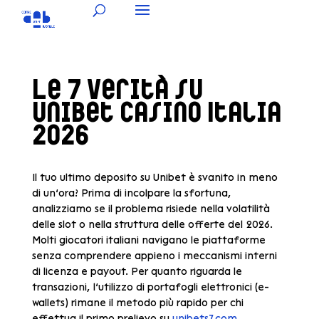
Le 7 Verità su
Unibet Casino Italia
2026
Il tuo ultimo deposito su Unibet è svanito in meno
di un’ora? Prima di incolpare la sfortuna,
analizziamo se il problema risiede nella volatilità
delle slot o nella struttura delle offerte del 2026.
Molti giocatori italiani navigano le piattaforme
senza comprendere appieno i meccanismi interni
di licenza e payout. Per quanto riguarda le
transazioni, l’utilizzo di portafogli elettronici (e-
wallets) rimane il metodo più rapido per chi
effettua il primo prelievo su
unibets7.com
.