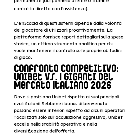
permanente (dal pannello utente o tramite
contatto diretto con l’assistenza).
L’efficacia di questi sistemi dipende dalla volontà
del giocatore di utilizzarli proattivamente. La
piattaforma fornisce report dettagliati sulla spesa
storica, un ottimo strumento analitico per chi
vuole mantenere il controllo sulle proprie abitudini
di gioco.
Confronto Competitivo:
Unibet vs. I Giganti del
Mercato Italiano 2026
Dove si posiziona Unibet rispetto ai suoi principali
rivali italiani? Sebbene i bonus di benvenuto
possano essere inferiori rispetto ad alcuni operatori
focalizzati solo sull’acquisizione aggressiva, Unibet
eccelle nella stabilità operativa e nella
diversificazione dell’offerta.