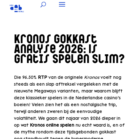
Kronos Gokkast
Analyse 2026: Is
Gratis Spelen Slim?
Die 96.50%
RTP
van de originele
Kronos
voelt nog
steeds als een slap aftreksel vergeleken met de
nieuwste Megaways varianten, maar waarom blijft
deze klassieker spelers in de Nederlandse casino’s
boeien? Velen zien het als een nostalgische trip,
terwijl anderen zweren bij de eenvoudige
volatiliteit. We gaan dit najaar van 2026 dieper in
op wat
Kronos online spelen
nu echt waard is, en of
de mythe rondom deze tijdsgebonden gokkast
nog standhoudt tegen de hypermoderne