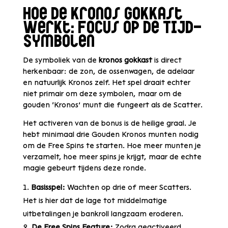
Hoe de Kronos Gokkast
Werkt: Focus op de Tijd-
Symbolen
De symboliek van de
kronos gokkast
is direct
herkenbaar: de zon, de ossenwagen, de adelaar
en natuurlijk Kronos zelf. Het spel draait echter
niet primair om deze symbolen, maar om de
gouden ‘Kronos’ munt die fungeert als de Scatter.
Het activeren van de bonus is de heilige graal. Je
hebt minimaal drie Gouden Kronos munten nodig
om de Free Spins te starten. Hoe meer munten je
verzamelt, hoe meer spins je krijgt, maar de echte
magie gebeurt tijdens deze ronde.
Basisspel:
Wachten op drie of meer Scatters.
Het is hier dat de lage tot middelmatige
uitbetalingen je bankroll langzaam eroderen.
De Free Spins Feature:
Zodra geactiveerd,