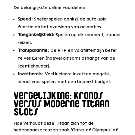
De belangrijkste online voordelen:
Speed:
Sneller spelen dankzij de auto-spin
functie en het overslaan van animaties.
Toegankelijkheid:
Spelen op elk moment, zonder
reizen.
Transparantie:
De RTP en volatiliteit zijn beter
te verifiëren (hoewel dit soms afhangt van de
licentiehouder).
Inzetbereik:
Veel kleinere inzetten mogelijk,
ideaal voor spelers met een beperkt budget.
Vergelijking: Kronos
versus Moderne Titaan
Slots
Hoe verhoudt deze Titaan zich tot de
hedendaagse reuzen zoals ‘Gates of Olympus’ of