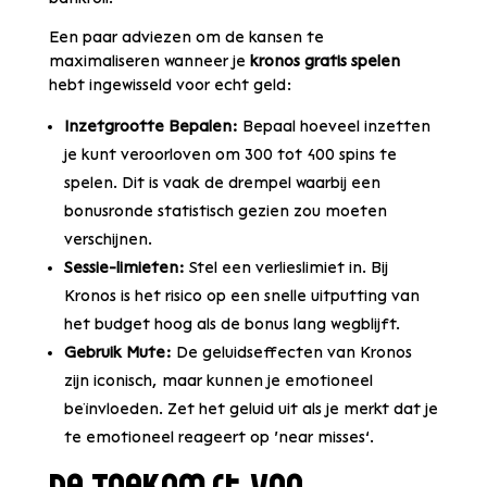
Een paar adviezen om de kansen te
maximaliseren wanneer je
kronos gratis spelen
hebt ingewisseld voor echt geld:
Inzetgrootte Bepalen:
Bepaal hoeveel inzetten
je kunt veroorloven om 300 tot 400 spins te
spelen. Dit is vaak de drempel waarbij een
bonusronde statistisch gezien zou moeten
verschijnen.
Sessie-limieten:
Stel een verlieslimiet in. Bij
Kronos is het risico op een snelle uitputting van
het budget hoog als de bonus lang wegblijft.
Gebruik Mute:
De geluidseffecten van Kronos
zijn iconisch, maar kunnen je emotioneel
beïnvloeden. Zet het geluid uit als je merkt dat je
te emotioneel reageert op ‘near misses’.