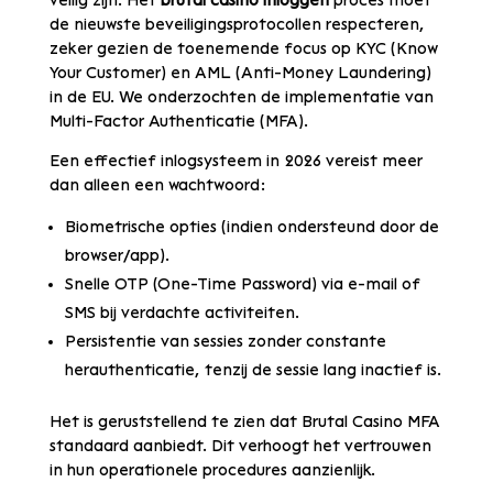
veilig zijn. Het
brutal casino inloggen
proces moet
de nieuwste beveiligingsprotocollen respecteren,
zeker gezien de toenemende focus op KYC (Know
Your Customer) en AML (Anti-Money Laundering)
in de EU. We onderzochten de implementatie van
Multi-Factor Authenticatie (MFA).
Een effectief inlogsysteem in 2026 vereist meer
dan alleen een wachtwoord:
Biometrische opties (indien ondersteund door de
browser/app).
Snelle OTP (One-Time Password) via e-mail of
SMS bij verdachte activiteiten.
Persistentie van sessies zonder constante
herauthenticatie, tenzij de sessie lang inactief is.
Het is geruststellend te zien dat Brutal Casino MFA
standaard aanbiedt. Dit verhoogt het vertrouwen
in hun operationele procedures aanzienlijk.