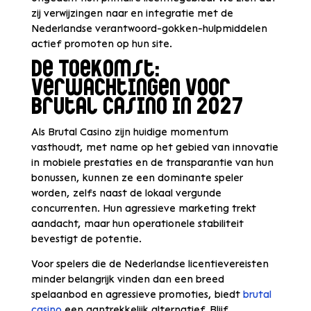
zij verwijzingen naar en integratie met de
Nederlandse verantwoord-gokken-hulpmiddelen
actief promoten op hun site.
De Toekomst:
Verwachtingen voor
Brutal Casino in 2027
Als Brutal Casino zijn huidige momentum
vasthoudt, met name op het gebied van innovatie
in mobiele prestaties en de transparantie van hun
bonussen, kunnen ze een dominante speler
worden, zelfs naast de lokaal vergunde
concurrenten. Hun agressieve marketing trekt
aandacht, maar hun operationele stabiliteit
bevestigt de potentie.
Voor spelers die de Nederlandse licentievereisten
minder belangrijk vinden dan een breed
spelaanbod en agressieve promoties, biedt
brutal
casino
een aantrekkelijk alternatief. Blijf