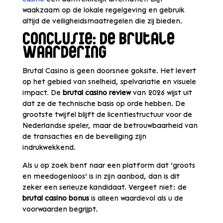
waakzaam op de lokale regelgeving en gebruik
altijd de veiligheidsmaatregelen die zij bieden.
Conclusie: De Brutale
Waardering
Brutal Casino is geen doorsnee goksite. Het levert
op het gebied van snelheid, spelvariatie en visuele
impact. De
brutal casino review
van 2026 wijst uit
dat ze de technische basis op orde hebben. De
grootste twijfel blijft de licentiestructuur voor de
Nederlandse speler, maar de betrouwbaarheid van
de transacties en de beveiliging zijn
indrukwekkend.
Als u op zoek bent naar een platform dat ‘groots
en meedogenloos’ is in zijn aanbod, dan is dit
zeker een serieuze kandidaat. Vergeet niet: de
brutal casino bonus
is alleen waardevol als u de
voorwaarden begrijpt.