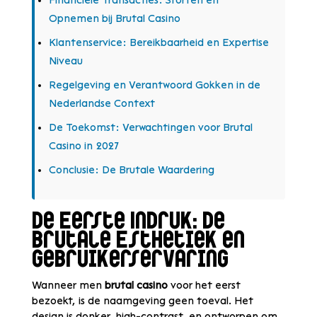
Financiële Transacties: Storten en
Opnemen bij Brutal Casino
Klantenservice: Bereikbaarheid en Expertise
Niveau
Regelgeving en Verantwoord Gokken in de
Nederlandse Context
De Toekomst: Verwachtingen voor Brutal
Casino in 2027
Conclusie: De Brutale Waardering
De Eerste Indruk: De
Brutale Esthetiek en
Gebruikerservaring
Wanneer men
brutal casino
voor het eerst
bezoekt, is de naamgeving geen toeval. Het
design is donker, high-contrast, en ontworpen om