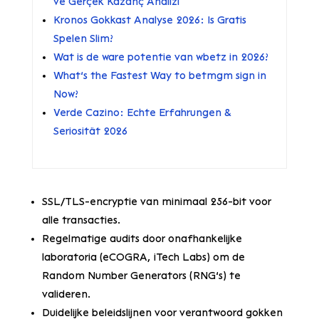
ve Gerçek Kazanç Analizi
Kronos Gokkast Analyse 2026: Is Gratis
Spelen Slim?
Wat is de ware potentie van wbetz in 2026?
What’s the Fastest Way to betmgm sign in
Now?
Verde Cazino: Echte Erfahrungen &
Seriosität 2026
SSL/TLS-encryptie van minimaal 256-bit voor
alle transacties.
Regelmatige audits door onafhankelijke
laboratoria (eCOGRA, iTech Labs) om de
Random Number Generators (RNG’s) te
valideren.
Duidelijke beleidslijnen voor verantwoord gokken