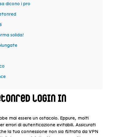
sa dicono i pro
betonred
6
orma solida?
rolungate
oco
nce
tonred login in
bbe mai essere un ostacolo. Eppure, molti
r errori di autenticazione evitabili. Assicurati
e che la tua connessione non sia filtrata da VPN