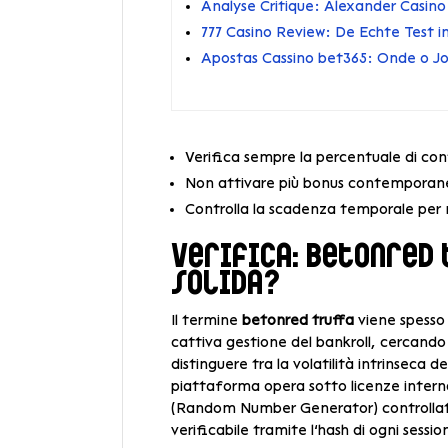
Analyse Critique: Alexander Casin
777 Casino Review: De Echte Test i
Apostas Cassino bet365: Onde o 
Verifica sempre la percentuale di contr
Non attivare più bonus contemporane
Controlla la scadenza temporale per no
Verifica: betonred
solida?
Il termine
betonred truffa
viene spesso 
cattiva gestione del bankroll, cercand
distinguere tra la volatilità intrinseca 
piattaforma opera sotto licenze intern
(Random Number Generator) controllati d
verificabile tramite l’hash di ogni sessio