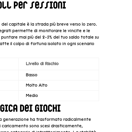
oll per sessioni
del capitale è la strada più breve verso lo zero.
ntegrati permette di monitorare le vincite e le
 puntare mai più del 2-5% del tuo saldo totale su
te il colpo di fortuna isolato in ogni scenario
Livello di Rischio
Basso
Molto Alto
Medio
gica dei giochi
ova generazione ha trasformato radicalmente
di caricamento sono scesi drasticamente,