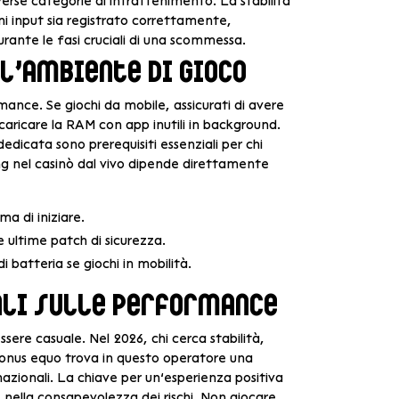
verse categorie di intrattenimento. La stabilità
ni input sia registrato correttamente,
urante le fasi cruciali di una scommessa.
l’ambiente di gioco
rmance. Se giochi da mobile, assicurati di avere
caricare la RAM con app inutili in background.
dicata sono prerequisiti essenziali per chi
ing nel casinò dal vivo dipende direttamente
ma di iniziare.
e ultime patch di sicurezza.
batteria se giochi in mobilità.
ali sulle performance
ere casuale. Nel 2026, chi cerca stabilità,
bonus equo trova in questo operatore una
azionali. La chiave per un’esperienza positiva
e nella consapevolezza dei rischi. Non giocare