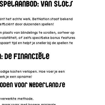
 Spelaanbod: Van Slots
int het echte werk. BetNation staat bekend
efficiënt door duizenden spellen?
 plaats van blindelings te scrollen, sorteer op
volatiliteit, of zelfs specifieke bonus features
paart tijd en helpt je sneller bij de spellen te
: De Financiële
odige kosten verlopen. Hoe voer je een
rwerk je een opname?
oden voor Nederlandse
t verwerkte methode.
g, maar soms met hogere minimale