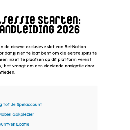
lsessie Starten:
andleiding 2026
 en de nieuwe exclusieve slot van BetNation
r dat jij niet te laat bent om die eerste spins te
een inzet te plaatsen op dit platform vereist
s; het vraagt om een vloeiende navigatie door
ntleden.
g tot Je Spelaccount
Mobiel Gokplezier
untverificatie