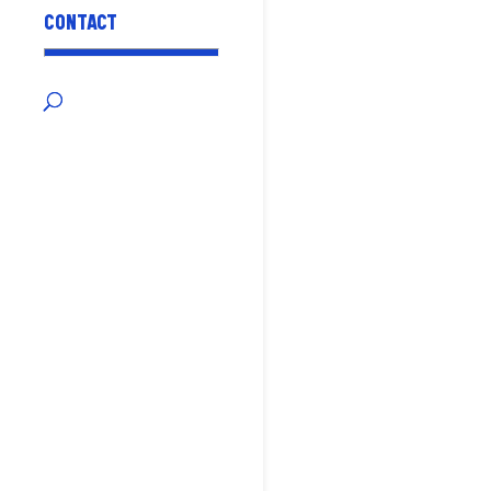
CONTACT