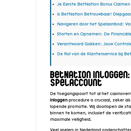
Je Eerste BetNation Bonus Claimen 
Is BetNation Betrouwbaar? Diepgaan
Navigeren door het Spelaanbod: Van
Storten en Opnemen: De Financiël
Verantwoord Gokken: Jouw Control
De Rol van de Klantenservice bij Be
BetNation Inloggen:
Spelaccount
De toegangspoort tot al het casinover
inloggen
procedure is cruciaal, zeker als
lopende promotie. Wij doorlopen de st
binnen te komen, inclusief de verificat
maximale veiligheid.
Veel spelers in Nederland onderschatte