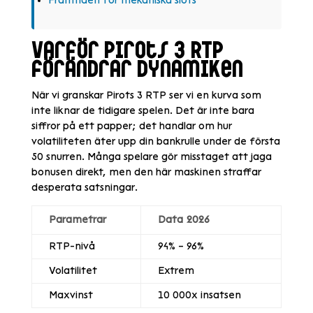
Framtiden för mekaniska slots
Varför Pirots 3 RTP
förändrar dynamiken
När vi granskar Pirots 3 RTP ser vi en kurva som
inte liknar de tidigare spelen. Det är inte bara
siffror på ett papper; det handlar om hur
volatiliteten äter upp din bankrulle under de första
50 snurren. Många spelare gör misstaget att jaga
bonusen direkt, men den här maskinen straffar
desperata satsningar.
Parametrar
Data 2026
RTP-nivå
94% – 96%
Volatilitet
Extrem
Maxvinst
10 000x insatsen